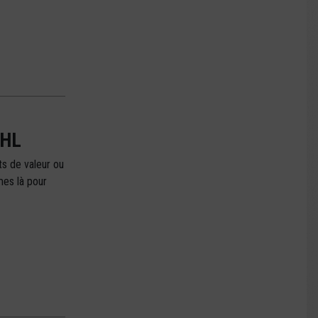
DHL
s de valeur ou
mes là pour