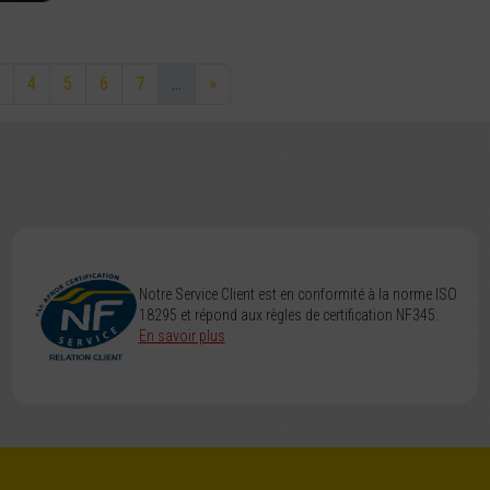
4
5
6
7
...
»
Notre Service Client est en conformité à la norme ISO
18295 et répond aux règles de certification NF345.
En savoir plus