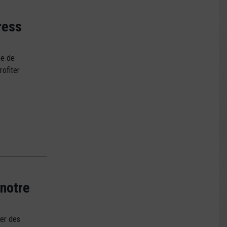
ress
me de
ofiter
 notre
yer des