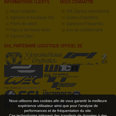
INFORMATIONS CLIENTS
NOUS CONNAÎTRE
Nous contacter
DHL Express International
Agences et boutiques DHL
Guides d'Expédition
Points de dépôt
Questions Fréquentes
Pays et territoires livrés
Avis de confidentialité
Express Easy
DHL, PARTENAIRE LOGISTIQUE OFFICIEL DE
Nous utilisons des cookies afin de vous garantir la meilleure
expérience utilisateur ainsi que pour l’analyse de
performances et de fréquentation du site.
Ces technologies intègrent des transferts de données à des