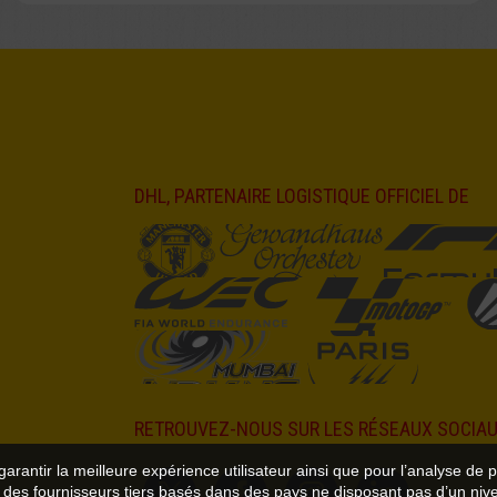
DHL, PARTENAIRE LOGISTIQUE OFFICIEL DE
RETROUVEZ-NOUS SUR LES RÉSEAUX SOCIA
garantir la meilleure expérience utilisateur ainsi que pour l’analyse de 
 des fournisseurs tiers basés dans des pays ne disposant pas d’un niv