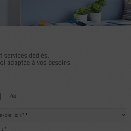
t services dédiés.
voi adaptée à vos besoins
Oui
*
n ?