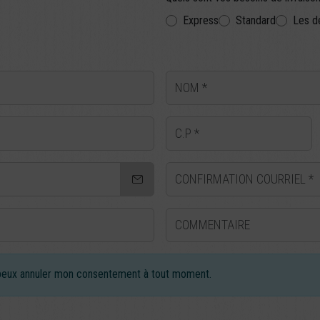
Express
Standard
Les d
NOM
C.P
CONFIRMATION COURRIEL
Commentaire
et peux annuler mon consentement à tout moment.