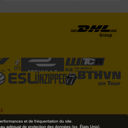
UX
performances et de fréquentation du site.
eau adéquat de protection des données (ex. États Unis).