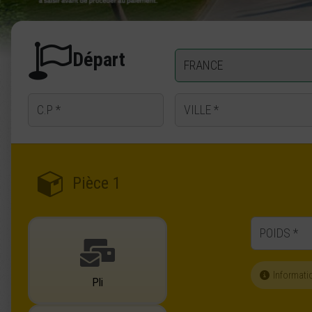
Départ
Code postal de départ
Ville de départ
Pièce 1
Informati
Pli